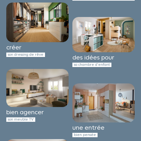
créer
son dressing de rêve
des idées pour
sa chambre d’enfant
bien agencer
son meuble TV
une entrée
bien pensée