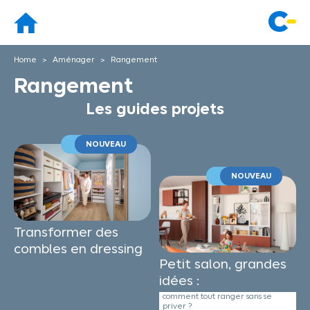
Home
Aménager
Rangement
Rangement
Les guides projets
NOUVEAU
NOUVEAU
Transformer des
combles en dressing
Petit salon, grandes
idées :
comment tout ranger sans se
priver ?